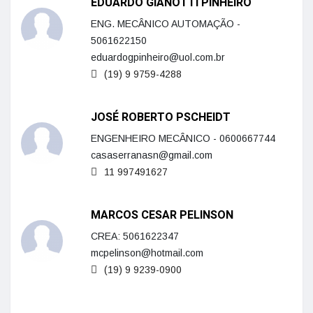
EDUARDO GIANOTTI PINHEIRO
ENG. MECÂNICO AUTOMAÇÃO -
5061622150
eduardogpinheiro@uol.com.br
(19) 9 9759-4288
JOSÉ ROBERTO PSCHEIDT
ENGENHEIRO MECÂNICO - 0600667744
casaserranasn@gmail.com
11 997491627
MARCOS CESAR PELINSON
CREA: 5061622347
mcpelinson@hotmail.com
(19) 9 9239-0900